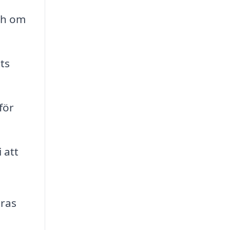
ch om
ts
för
 att
eras