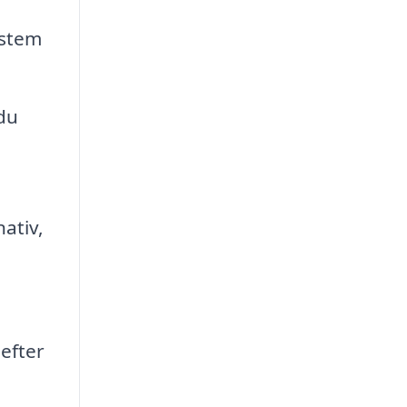
ystem
du
ativ,
.
 efter