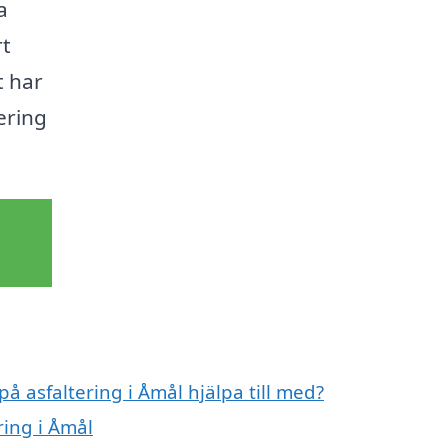
a
rt
t har
tering
på asfaltering i Åmål hjälpa till med?
ring i Åmål