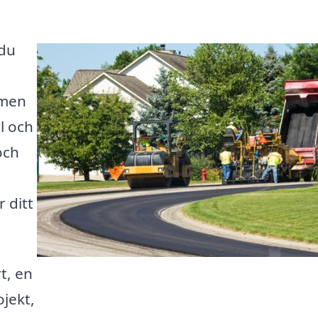
 du
 men
l och
och
r ditt
t, en
ojekt,