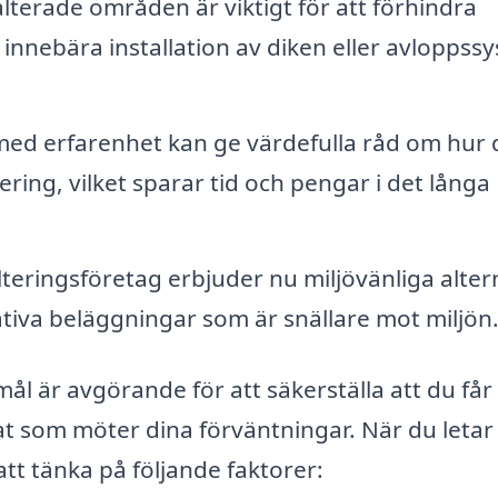
lterade områden är viktigt för att förhindra
innebära installation av diken eller avloppss
ed erfarenhet kan ge värdefulla råd om hur 
ring, vilket sparar tid och pengar i det långa
eringsföretag erbjuder nu miljövänliga altern
ativa beläggningar som är snällare mot miljön
Åmål är avgörande för att säkerställa att du får
tat som möter dina förväntningar. När du letar
att tänka på följande faktorer: