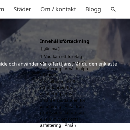
m
Städer
Om / kontakt
Blogg
Innehållsförteckning
gömma
1
Vad kan ett företag
som är specialiserat på
uide och använder vår offerttjänst får du den enklaste
asfaltering i Åmål hjälpa
till med?
2
Få alltid minst 3
erbjudanden för
asfaltering i Åmål
3
Få 3 erbjudanden för
asfaltering i Åmål från
professionella företag
4
Hur mycket kostar
asfaltering i Åmål?