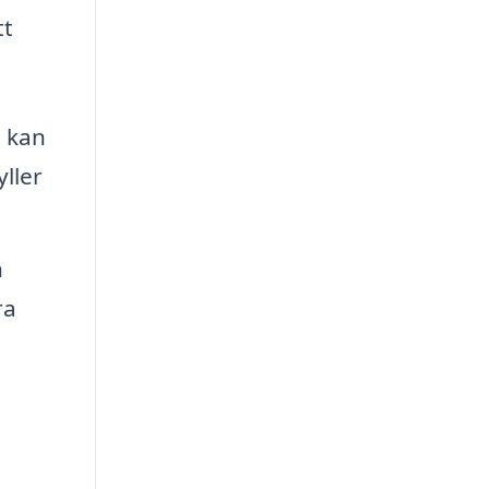
tt
, kan
yller
n
ra