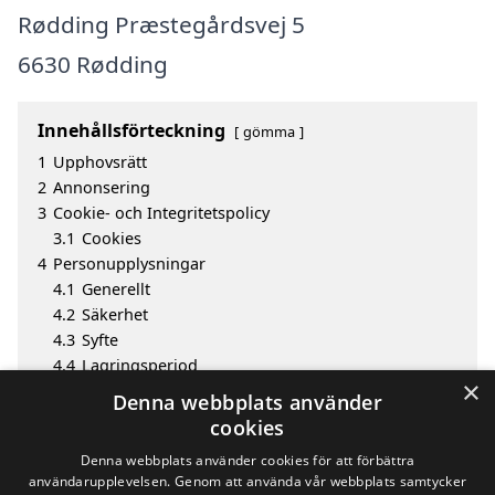
Rødding Præstegårdsvej 5
6630 Rødding
Innehållsförteckning
gömma
1
Upphovsrätt
2
Annonsering
3
Cookie- och Integritetspolicy
3.1
Cookies
4
Personupplysningar
4.1
Generellt
4.2
Säkerhet
4.3
Syfte
4.4
Lagringsperiod
×
4.5
Offentliggörande av information
Denna webbplats använder
4.6
Invändningar och klagomål
cookies
5
Utgivare
Denna webbplats använder cookies för att förbättra
användarupplevelsen. Genom att använda vår webbplats samtycker