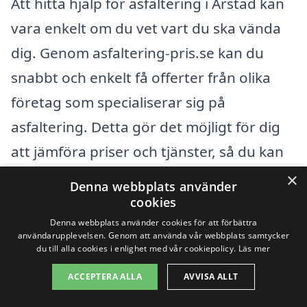
Att hitta hjälp för asfaltering i Årstad kan
vara enkelt om du vet vart du ska vända
dig. Genom asfaltering-pris.se kan du
snabbt och enkelt få offerter från olika
företag som specialiserar sig på
asfaltering. Detta gör det möjligt för dig
att jämföra priser och tjänster, så du kan
välja det alternativ som passar dina behov
×
Denna webbplats använder
bäst. Oavsett om du ska asfaltera en
cookies
uppfart, en väg eller en parkeringsplats,
Denna webbplats använder cookies för att förbättra
användarupplevelsen. Genom att använda vår webbplats samtycker
är det viktigt att få professionell hjälp för
du till alla cookies i enlighet med vår cookiepolicy.
Läs mer
att säkerställa ett bra resultat.
ACCEPTERA ALLA
AVVISA ALLT