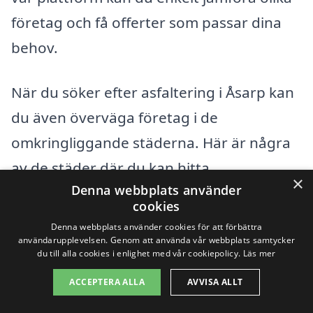
företag och få offerter som passar dina
behov.
När du söker efter asfaltering i Åsarp kan
du även överväga företag i de
omkringliggande städerna. Här är några
av de städer där du kan hitta
×
Denna webbplats använder
professionella asfalteringstjänster:
cookies
Denna webbplats använder cookies för att förbättra
Falköping
användarupplevelsen. Genom att använda vår webbplats samtycker
du till alla cookies i enlighet med vår cookiepolicy.
Läs mer
Vadstena
ACCEPTERA ALLA
AVVISA ALLT
Skövde