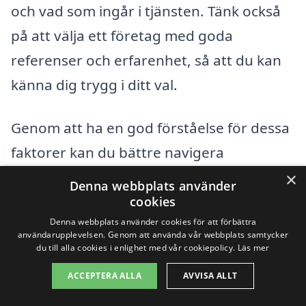
och vad som ingår i tjänsten. Tänk också
på att välja ett företag med goda
referenser och erfarenhet, så att du kan
känna dig trygg i ditt val.
Genom att ha en god förståelse för dessa
faktorer kan du bättre navigera
processen med att anlita en
×
Denna webbplats använder
asfaltentreprenör. Oavsett om du
cookies
Denna webbplats använder cookies för att förbättra
planerar att asfaltera en uppfart, en väg
användarupplevelsen. Genom att använda vår webbplats samtycker
eller en parkering, kan du alltid hitta ett
du till alla cookies i enlighet med vår cookiepolicy.
Läs mer
passande företag som erbjuder
ACCEPTERA ALLA
AVVISA ALLT
asfaltering i Björboholm till