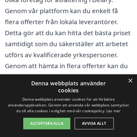
Genom vår plattform kan du enkelt få
flera offerter från lokala leverantörer.
Detta gör att du kan hitta det bästa priset
samtidigt som du säkerställer att arbetet
utförs av kvalificerade yrkespersoner.
Genom att hämta in flera offerter kan du
vara säker på att du får ett rättvist pris
×
Denna webbplats använder
baserat på de specifika krav du har för
cookies
ditt projekt.
Denna webbplats använder cookies för att förbättra
användarupplevelsen. Genom att använda vår webbplats samtycker
du till alla cookies i enlighet med vår cookiepolicy.
Läs mer
Sammanfattningsvis beror priset för
ACCEPTERA ALLA
AVVISA ALLT
asfaltering i Delary på flera faktorer.