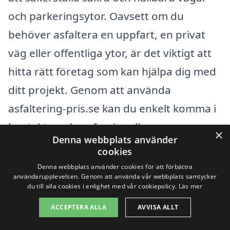
och parkeringsytor. Oavsett om du
behöver asfaltera en uppfart, en privat
väg eller offentliga ytor, är det viktigt att
hitta rätt företag som kan hjälpa dig med
ditt projekt. Genom att använda
asfaltering-pris.se kan du enkelt komma i
kontakt med professionella
×
Denna webbplats använder
entreprenörer som erbjuder
cookies
asfalteringstjänster i ditt område.
Denna webbplats använder cookies för att förbättra
användarupplevelsen. Genom att använda vår webbplats samtycker
du till alla cookies i enlighet med vår cookiepolicy.
Läs mer
Det finns flera städer i närområdet som
ACCEPTERA ALLA
AVVISA ALLT
kan erbjuda utbildade och erfarna