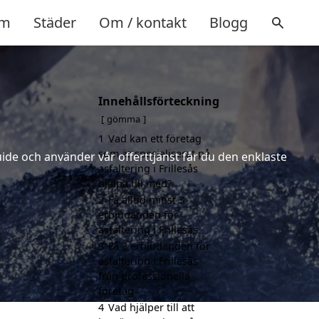
m
Städer
Om / kontakt
Blogg
Innehållsförteckning
gömma
1
Vad kan ett företag
som är specialiserat på
uide och använder vår offerttjänst får du den enklaste
asfaltering i Frillesås
hjälpa till med?
2
Få alltid minst 3
erbjudanden för
asfaltering i Frillesås
3
Få 3 erbjudanden för
asfaltering i Frillesås
från professionella
företag
4
Vad hjälper till att