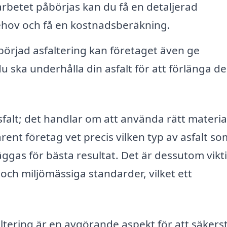
rbetet påbörjas kan du få en detaljerad
behov och få en kostnadsberäkning.
börjad asfaltering kan företaget även ge
ka underhålla din asfalt för att förlänga de
sfalt; det handlar om att använda rätt materia
farent företag vet precis vilken typ av asfalt so
äggas för bästa resultat. Det är dessutom vikti
 och miljömässiga standarder, vilket ett
sfaltering är en avgörande aspekt för att säkerst