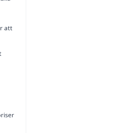
 att
t
priser