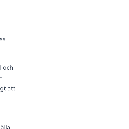
ss
l och
m
gt att
älla