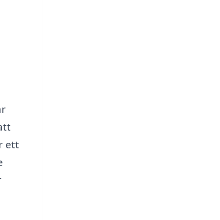
år
att
 ett
e
r