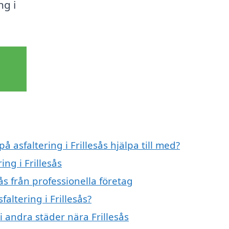
ng i
å asfaltering i Frillesås hjälpa till med?
ing i Frillesås
ås från professionella företag
faltering i Frillesås?
 i andra städer nära Frillesås