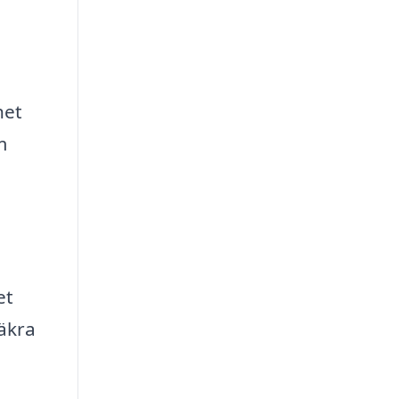
het
m
et
säkra