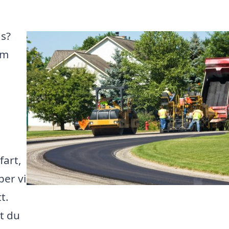
ås?
rm
.
fart,
per vi
t.
t du