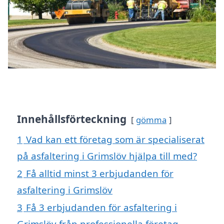
Innehållsförteckning
gömma
1
Vad kan ett företag som är specialiserat
på asfaltering i Grimslöv hjälpa till med?
2
Få alltid minst 3 erbjudanden för
asfaltering i Grimslöv
3
Få 3 erbjudanden för asfaltering i
Grimslöv från professionella företag