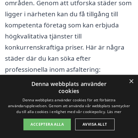
områden. Genom att utforska städer som
ligger i närheten kan du få tillgång till
kompetenta företag som kan erbjuda
högkvalitativa tjänster till
konkurrenskraftiga priser. Här är några
städer där du kan söka efter
professionella inom asfaltering:
×
Denna webbplats använder
Kristianstad
cookies
Denna webbplats använder cookies för att förbättra
Åhus
användarupplevelsen. Genom att använda vår webbplats samtycker
du till alla cookies i enlighet med vår cookiepolicy.
Läs mer
Degeberga
ACCEPTERA ALLA
AVVISA ALLT
Färlöv