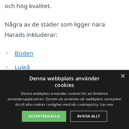
och hög kvalitet.
Några av de städer som ligger nära
Harads inkluderar:
Boden
Luleå
×
Denna webbplats använder
Öjebyn
cookies
Denna webbplats använder cookies för att förbättra
Råneå
användarupplevelsen. Genom att använda vår webbplats samtycker
du till alla cookies i enlighet med vår cookiepolicy.
Läs mer
Nybrygga
ACCEPTERA ALLA
AVVISA ALLT
Bergsviken