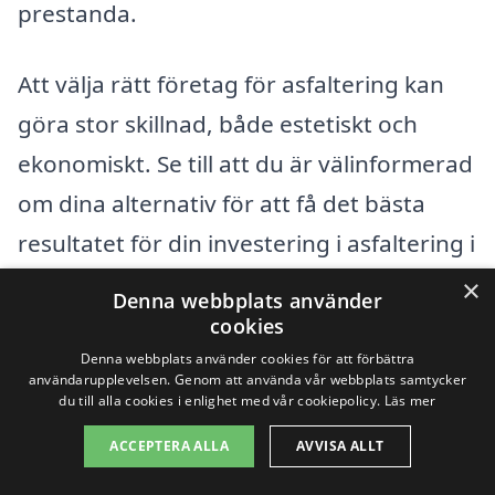
prestanda.
Att välja rätt företag för asfaltering kan
göra stor skillnad, både estetiskt och
ekonomiskt. Se till att du är välinformerad
om dina alternativ för att få det bästa
resultatet för din investering i asfaltering i
Hasslarp.
×
Denna webbplats använder
cookies
Få 3 erbjudanden, gratis och utan
Denna webbplats använder cookies för att förbättra
användarupplevelsen. Genom att använda vår webbplats samtycker
förpliktelser
du till alla cookies i enlighet med vår cookiepolicy.
Läs mer
ACCEPTERA ALLA
AVVISA ALLT