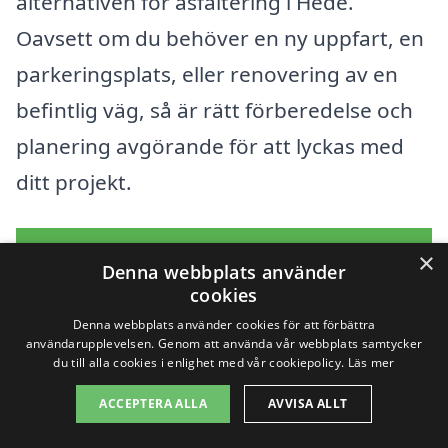
alternativen för asfaltering i Hede.
Oavsett om du behöver en ny uppfart, en
parkeringsplats, eller renovering av en
befintlig väg, så är rätt förberedelse och
planering avgörande för att lyckas med
ditt projekt.
Få 3 erbjudanden, gratis och utan
×
Denna webbplats använder
förpliktelser
cookies
Denna webbplats använder cookies för att förbättra
användarupplevelsen. Genom att använda vår webbplats samtycker
du till alla cookies i enlighet med vår cookiepolicy.
Läs mer
Sök efter en
ACCEPTERA ALLA
AVVISA ALLT