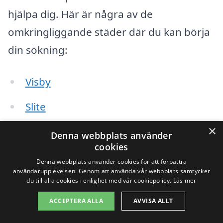
hjälpa dig. Här är några av de
omkringliggande städer där du kan börja
din sökning:
Visby
Slite
×
Lärbro
Denna webbplats använder
cookies
Fårö
Denna webbplats använder cookies för att förbättra
användarupplevelsen. Genom att använda vår webbplats samtycker
Romakloster
du till alla cookies i enlighet med vår cookiepolicy.
Läs mer
ACCEPTERA ALLA
AVVISA ALLT
Havdhem