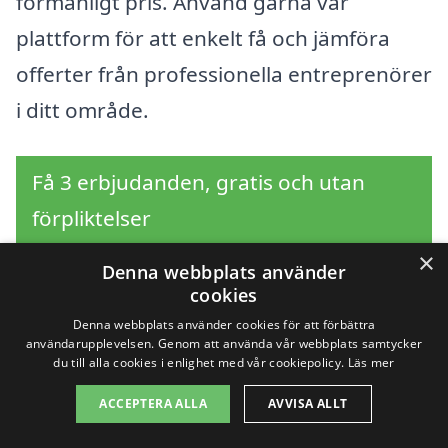
förmånligt pris. Använd gärna vår
plattform för att enkelt få och jämföra
offerter från professionella entreprenörer
i ditt område.
Få 3 erbjudanden, gratis och utan
förpliktelser
×
Denna webbplats använder
cookies
Sök efter en
Denna webbplats använder cookies för att förbättra
användarupplevelsen. Genom att använda vår webbplats samtycker
professionell för
du till alla cookies i enlighet med vår cookiepolicy.
Läs mer
ACCEPTERA ALLA
AVVISA ALLT
asfaltering i andra