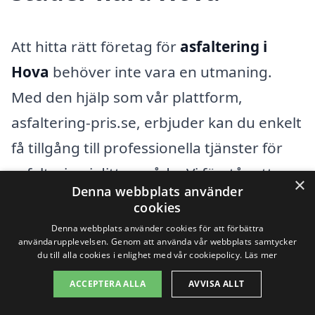
Att hitta rätt företag för
asfaltering i
Hova
behöver inte vara en utmaning.
Med den hjälp som vår plattform,
asfaltering-pris.se, erbjuder kan du enkelt
få tillgång till professionella tjänster för
asfaltering i ditt område. Vi förstår att
×
Denna webbplats använder
asfaltering är en grundläggande del av
cookies
att underhålla din fastighet eller väg, och
Denna webbplats använder cookies för att förbättra
användarupplevelsen. Genom att använda vår webbplats samtycker
att det ofta är nödvändigt för att
du till alla cookies i enlighet med vår cookiepolicy.
Läs mer
säkerställa en bra framkomlighet. Genom
ACCEPTERA ALLA
AVVISA ALLT
att använda vår tjänst kan du snabbt