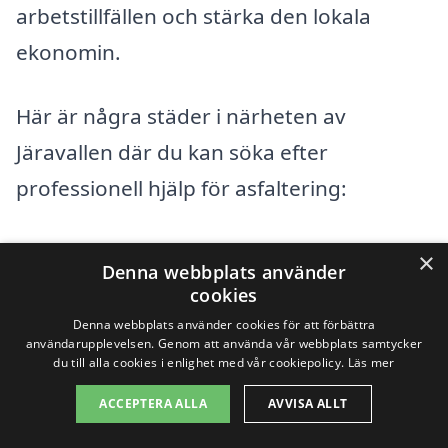
arbetstillfällen och stärka den lokala
ekonomin.
Här är några städer i närheten av
Järavallen där du kan söka efter
professionell hjälp för asfaltering:
Kävlinge
×
Denna webbplats använder
cookies
Löddeköpinge
Denna webbplats använder cookies för att förbättra
användarupplevelsen. Genom att använda vår webbplats samtycker
Furulund
du till alla cookies i enlighet med vår cookiepolicy.
Läs mer
Åkarp
ACCEPTERA ALLA
AVVISA ALLT