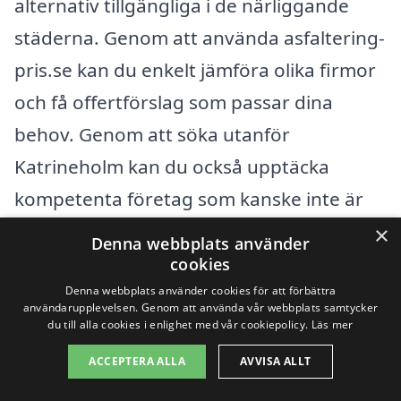
alternativ tillgängliga i de närliggande
städerna. Genom att använda asfaltering-
pris.se kan du enkelt jämföra olika firmor
och få offertförslag som passar dina
behov. Genom att söka utanför
Katrineholm kan du också upptäcka
kompetenta företag som kanske inte är
lokalt baserade, men som erbjuder
×
Denna webbplats använder
konkurrenskraftiga priser och hög kvalitet
cookies
Denna webbplats använder cookies för att förbättra
i sina tjänster.
användarupplevelsen. Genom att använda vår webbplats samtycker
du till alla cookies i enlighet med vår cookiepolicy.
Läs mer
Några av de omkringliggande städerna
ACCEPTERA ALLA
AVVISA ALLT
där du kan hitta professionell hjälp för