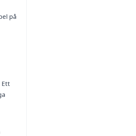
pel på
 Ett
ga
h