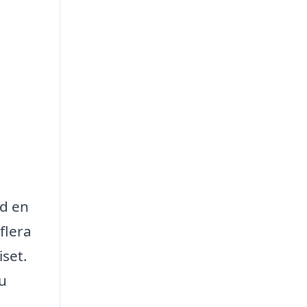
id en
flera
iset.
du