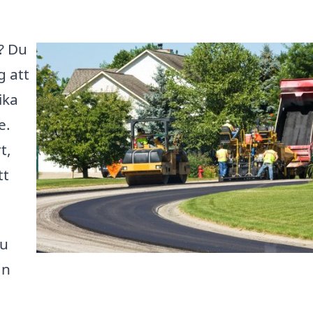
a? Du
g att
ika
e.
t,
tt
du
an