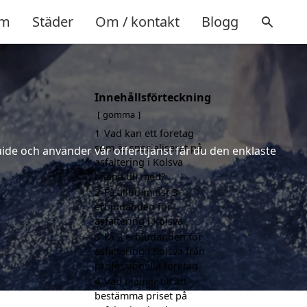
m
Städer
Om / kontakt
Blogg
Innehållsförteckning
gömma
1
Vad kan ett företag
som är specialiserat på
uide och använder vår offerttjänst får du den enklaste
asfaltering i Kolsva
hjälpa till med?
2
Få alltid minst 3
erbjudanden för
asfaltering i Kolsva
3
Få 3 erbjudanden för
asfaltering i Kolsva från
professionella företag
4
Vad hjälper till att
bestämma priset på