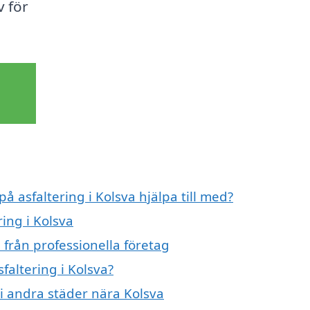
v för
å asfaltering i Kolsva hjälpa till med?
ring i Kolsva
 från professionella företag
faltering i Kolsva?
g i andra städer nära Kolsva