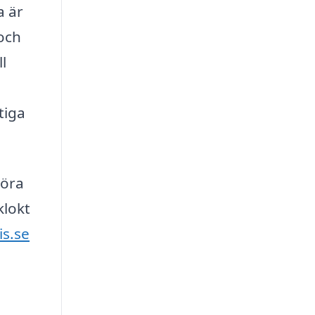
a är
 och
l
tiga
göra
klokt
is.se