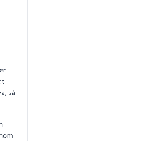
er
at
a, så
h
 inom