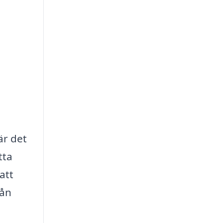
är det
tta
att
rån