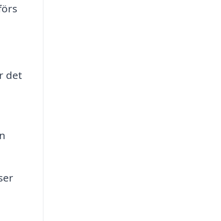
förs
r det
en
ser
,