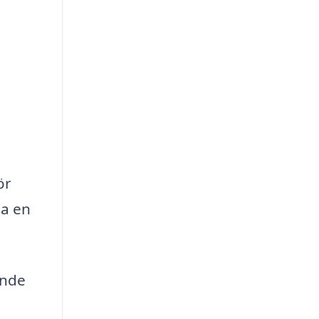
ör
da en
ande