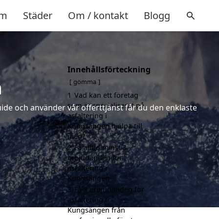
m
Städer
Om / kontakt
Blogg
Innehållsförteckning
n
gömma
1
Vad kan ett företag
som är specialiserat på
uide och använder vår offerttjänst får du den enklaste
asfaltering i
Kungsängen hjälpa till
med?
2
Få alltid minst 3
erbjudanden för
asfaltering i
Kungsängen
3
Få 3 erbjudanden för
asfaltering i
Kungsängen från