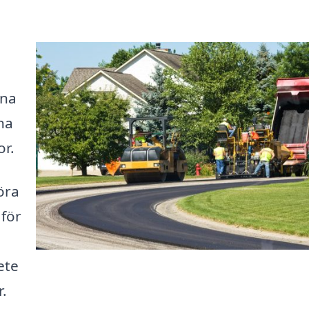
ena
na
or.
öra
 för
ete
.