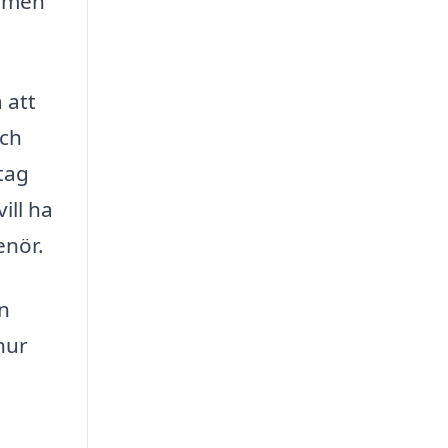
dömen
 att
och
tag
ill ha
enör.
en
 hur