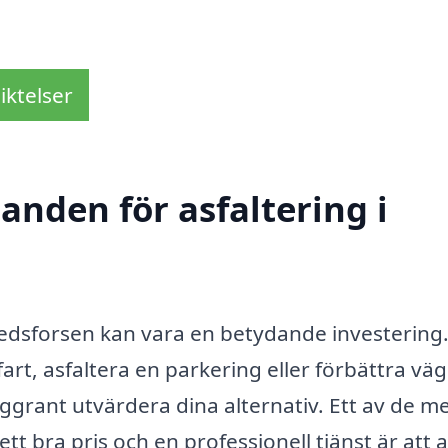
iktelser
danden för asfaltering i
Limedsforsen kan vara en betydande investering
t, asfaltera en parkering eller förbättra väge
 noggrant utvärdera dina alternativ. Ett av de m
ett bra pris och en professionell tjänst är att al