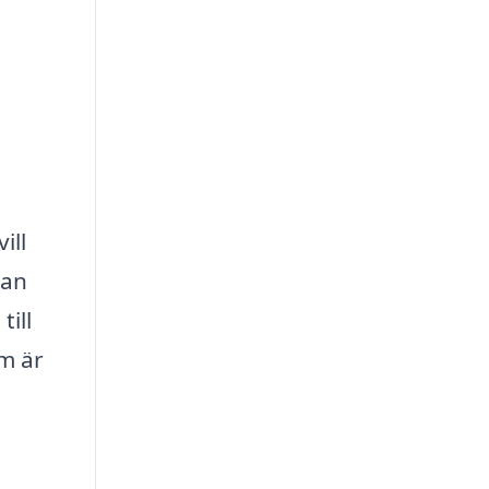
ill
kan
till
m är