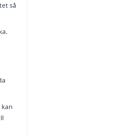
tet så
ka.
da
t kan
ll