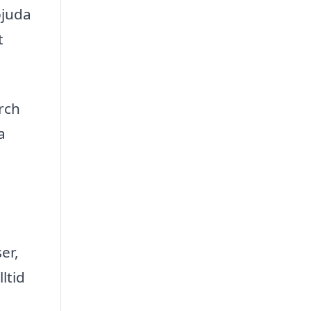
bjuda
t
rch
a
er,
ltid