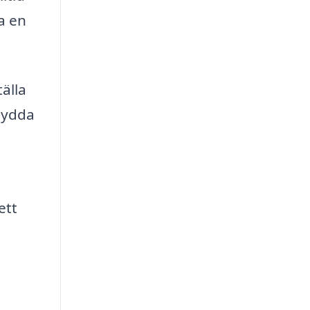
a en
älla
rsydda
ett