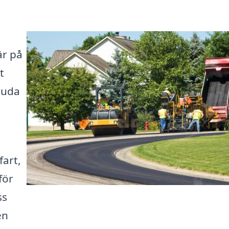
är på
t
juda
art,
för
ss
en