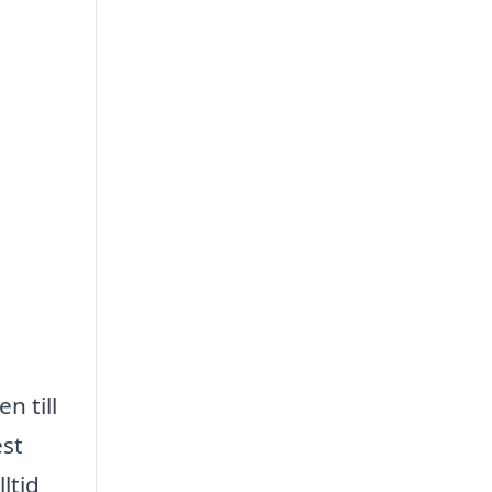
.
n till
est
ltid