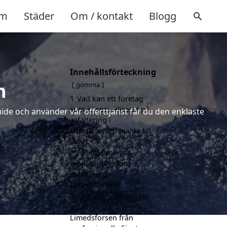
m
Städer
Om / kontakt
Blogg
Innehållsförteckning
n
gömma
1
Vad kan ett företag
som är specialiserat på
uide och använder vår offerttjänst får du den enklaste
asfaltering i
Limedsforsen hjälpa till
med?
2
Få alltid minst 3
erbjudanden för
asfaltering i
Limedsforsen
3
Få 3 erbjudanden för
asfaltering i
Limedsforsen från