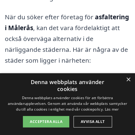
När du söker efter företag för
asfaltering
i Målerås
, kan det vara fördelaktigt att
också överväga alternativ i de
närliggande städerna. Här är några av de
städer som ligger i närheten:
×
Nybro
Denna webbplats använder
cookies
Mellerud
Denna webbplats använder cookies för att förbättra
användarupplevelsen. Genom att använda vår webbplats samtycker
Högsby
du till alla cookies i enlighet med vår cookiepolicy.
Läs mer
ACCEPTERA ALLA
AVVISA ALLT
Emmaboda