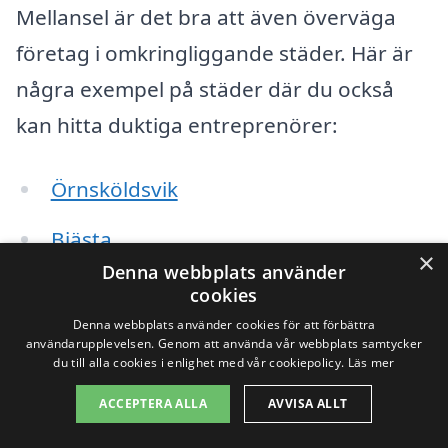
Mellansel är det bra att även överväga
företag i omkringliggande städer. Här är
några exempel på städer där du också
kan hitta duktiga entreprenörer:
Örnsköldsvik
Bjästa
×
Denna webbplats använder
Själevad
cookies
Denna webbplats använder cookies för att förbättra
Kåge
användarupplevelsen. Genom att använda vår webbplats samtycker
du till alla cookies i enlighet med vår cookiepolicy.
Läs mer
Domsjö
ACCEPTERA ALLA
AVVISA ALLT
Näckrosen