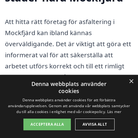
Att hitta rätt företag för asfaltering i
Mockfjärd kan ibland kännas
överväldigande. Det är viktigt att göra ett
informerat val för att säkerställa att
arbetet utförs korrekt och till ett rimligt
pris. Med hjälp av vår plattform kan du
×
Denna webbplats använder
enkelt få kontakt med professionella
cookies
asfalttjänster i ditt närområde. Vi gör det
Denna webbplats använder cookies för att förbättra
användarupplevelsen. Genom att använda vår webbplats samtycker
möjligt för dig att jämföra olika offerter
du till alla cookies i enlighet med vår cookiepolicy.
Läs mer
och hitta den bästa lösningen för just dina
ACCEPTERA ALLA
AVVISA ALLT
behov.