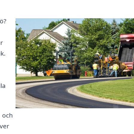
jö?
or
ik.
la
g och
över