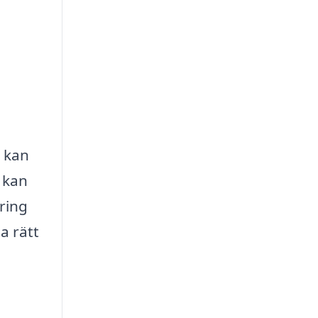
m kan
 kan
ering
a rätt