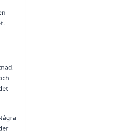
en
t.
tnad.
 och
 det
 Några
der