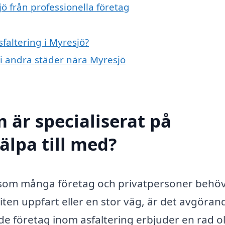
jö från professionella företag
sfaltering i Myresjö?
g i andra städer nära Myresjö
 är specialiserat på
älpa till med?
ce som många företag och privatpersoner behöv
iten uppfart eller en stor väg, är det avgöran
rade företag inom asfaltering erbjuder en rad o