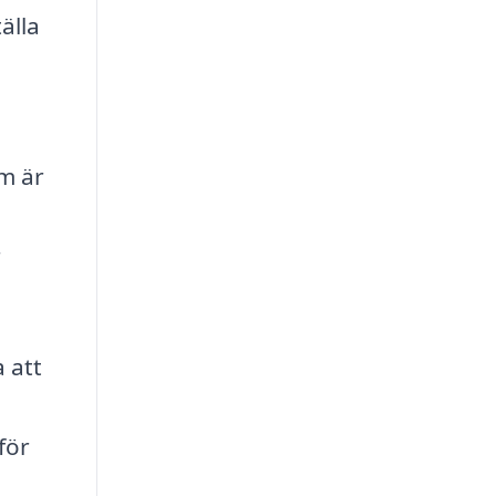
älla
om är
r
 att
för