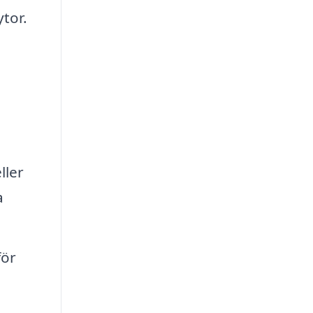
ytor.
ller
a
för