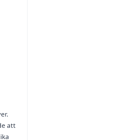
er.
de att
lika