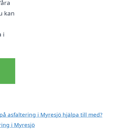
Våra
du kan
 i
på asfaltering i Myresjö hjälpa till med?
ring i Myresjö