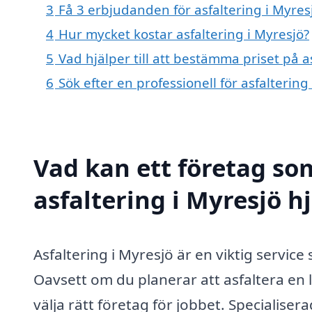
3
Få 3 erbjudanden för asfaltering i Myres
4
Hur mycket kostar asfaltering i Myresjö?
5
Vad hjälper till att bestämma priset på a
6
Sök efter en professionell för asfalterin
Vad kan ett företag som
asfaltering i Myresjö hj
Asfaltering i Myresjö är en viktig servi
Oavsett om du planerar att asfaltera en l
välja rätt företag för jobbet. Specialise