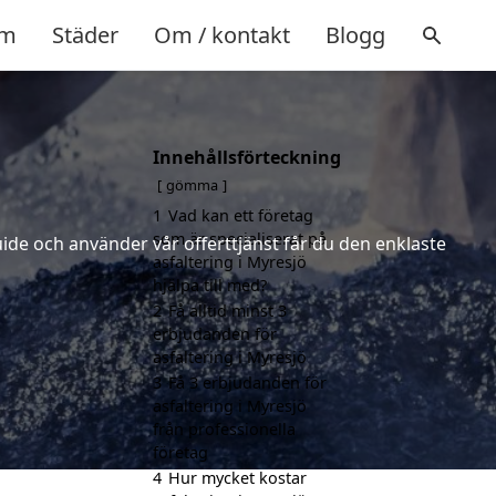
m
Städer
Om / kontakt
Blogg
Innehållsförteckning
gömma
1
Vad kan ett företag
som är specialiserat på
uide och använder vår offerttjänst får du den enklaste
asfaltering i Myresjö
hjälpa till med?
2
Få alltid minst 3
erbjudanden för
asfaltering i Myresjö
3
Få 3 erbjudanden för
asfaltering i Myresjö
från professionella
företag
4
Hur mycket kostar