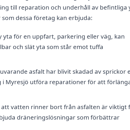
ng till reparation och underhåll av befintliga 
r som dessa företag kan erbjuda:
ta för en uppfart, parkering eller väg, kan
llbar och slät yta som står emot tuffa
varande asfalt har blivit skadad av sprickor e
g i Myresjö utföra reparationer för att förläng
 att vatten rinner bort från asfalten är viktigt 
rbjuda dräneringslösningar som förbättrar