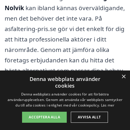
Nolvik
kan ibland kännas överväldigande,
men det behöver det inte vara. På
asfaltering-pris.se gör vi det enkelt för dig
att hitta professionella aktörer i ditt
närområde. Genom att jämföra olika
företags erbjudanden kan du hitta det
bästa alternativet som passar dina behov
×
Denna webbplats använder
och din budget.
cookies
Denna webbplats använder cookies för att förbättra
När du letar efter företag för asfaltering
användarupplevelsen. Genom att använda vår webbplats samtycker
du till alla cookies i enlighet med vår cookiepolicy.
Läs mer
är det bra att tänka på flera
ACCEPTERA ALLA
AVVISA ALLT
omkringliggande städer som kan erbjuda