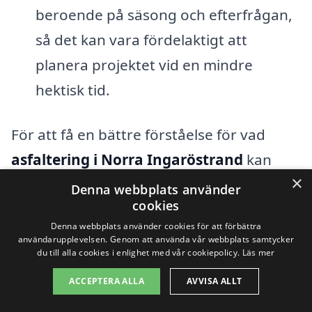
beroende på säsong och efterfrågan,
så det kan vara fördelaktigt att
planera projektet vid en mindre
hektisk tid.
För att få en bättre förståelse för vad
asfaltering i Norra Ingaröstrand
kan
×
kosta, kan det vara bra att jämföra priser
Denna webbplats använder
cookies
från olika företag. Genom att använda
Denna webbplats använder cookies för att förbättra
plattformar som asfaltering-pris.se kan
användarupplevelsen. Genom att använda vår webbplats samtycker
du till alla cookies i enlighet med vår cookiepolicy.
Läs mer
du enkelt begära offerter från lokala
entreprenörer. Detta ger dig möjlighet att
ACCEPTERA ALLA
AVVISA ALLT
hitta det bästa erbjudandet som passar