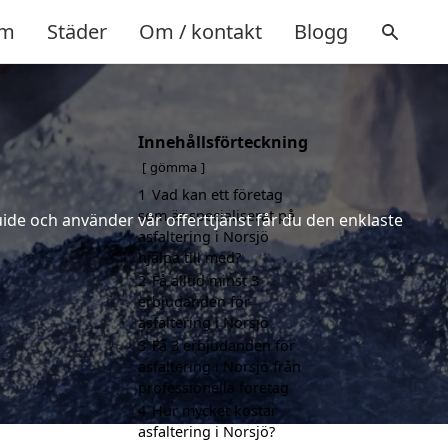
m
Städer
Om / kontakt
Blogg
Innehållsförteckning
gömma
1
Vad kan ett företag
som är specialiserat på
uide och använder vår offerttjänst får du den enklaste
asfaltering i Norsjö
hjälpa till med?
2
Få alltid minst 3
erbjudanden för
asfaltering i Norsjö
3
Få 3 erbjudanden för
asfaltering i Norsjö från
professionella företag
4
Hur mycket kostar
asfaltering i Norsjö?