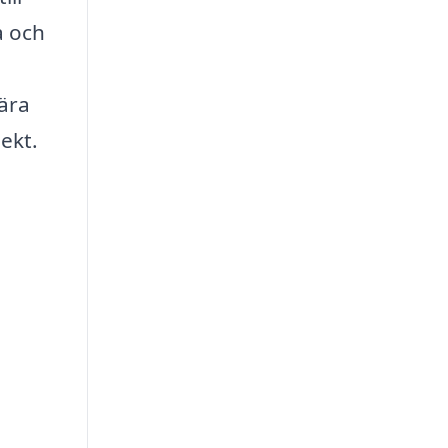
a och
gära
jekt.