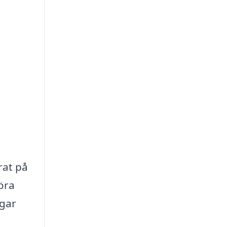
rat på
föra
ngar