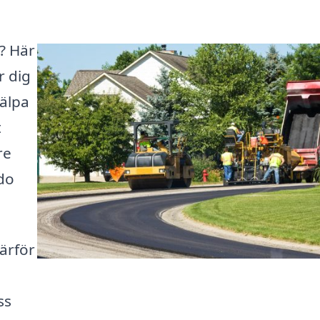
ö? Här
r dig
jälpa
t
re
do
därför
ss