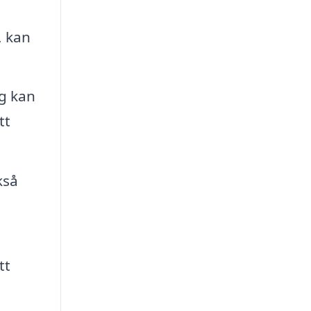
, kan
g kan
tt
kså
tt