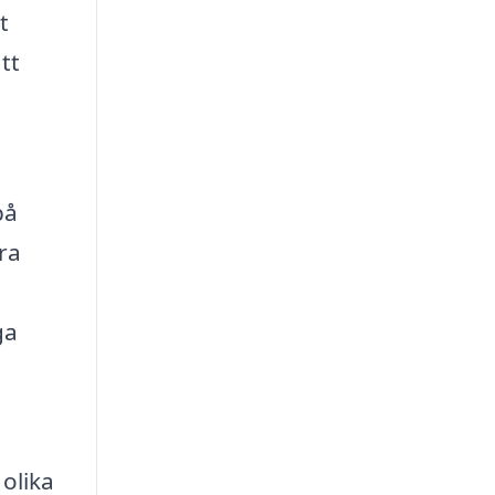
t
tt
på
ra
ga
olika