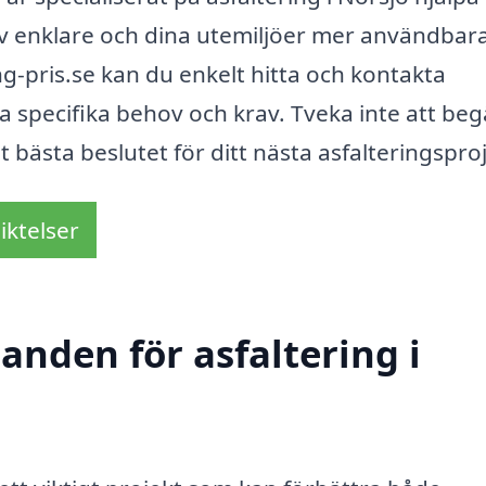
 liv enklare och dina utemiljöer mer användbar
ng-pris.se kan du enkelt hitta och kontakta
 specifika behov och krav. Tveka inte att be
et bästa beslutet för ditt nästa asfalteringspro
iktelser
danden för asfaltering i