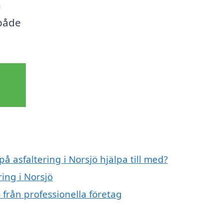
n
 både
å asfaltering i Norsjö hjälpa till med?
ring i Norsjö
 från professionella företag