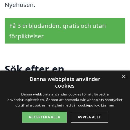
Nyehusen.
Få 3 erbjudanden, gratis och utan
förpliktelser
Sök efter en
×
professionell för
Denna webbplats använder
cookies
asfaltering i andra
Denna webbplats använder cookies för att förbättra
användarupplevelsen. Genom att använda vår webbplats samtycker
städer nära Nyehusen
du till alla cookies i enlighet med vår cookiepolicy.
Läs mer
ACCEPTERA ALLA
AVVISA ALLT