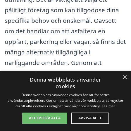
pålitligt företag som kan tillgodose dina
specifika behov och önskemål. Oavsett
om det handlar om att asfaltera en
uppfart, parkering eller vägar, så finns det
många alternativ tillgängliga i
närliggande områden. Genom att
använda vår plattform, asfaltering-
×
Denna webbplats använder
pris.se, kan du enkelt jämföra olika
cookies
erbjudanden och hitta det bästa
Denna webbplats använder cookies för att förbättra
användarupplevelsen. Genom att använda vår webbplats samtycker
alternativet för asfaltering i din närhet.
du till alla cookies i enlighet med vår cookiepolicy.
Läs mer
ACCEPTERA ALLA
AVVISA ALLT
Det finns flera städer nära Östra Balltorp