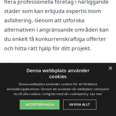
flera professionella företag i närliggande
städer som kan erbjuda expertis inom
asfaltering. Genom att utforska
alternativen i angränsande områden kan
du enkelt få konkurrenskraftiga offerter
och hitta rätt hjälp för ditt projekt.
Några av de städer som ligger nära
×
Denna webbplats använder
Pukavik och där du kan finna specialister
cookies
inom asfaltering inkluderar:
Denna webbplats använder cookies för att förbättra
användarupplevelsen. Genom att använda vår webbplats samtycker
du till alla cookies i enlighet med vår cookiepolicy.
Läs mer
Sölvesborg
ACCEPTERA ALLA
AVVISA ALLT
Bromölla