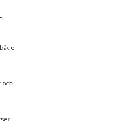
ch
 både
r och
tser