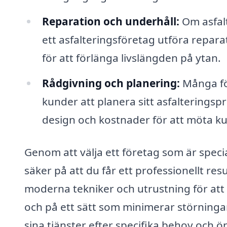
Reparation och underhåll:
Om asfalt
ett asfalteringsföretag utföra repara
för att förlänga livslängden på ytan.
Rådgivning och planering:
Många för
kunder att planera sitt asfalteringsp
design och kostnader för att möta k
Genom att välja ett företag som är specia
säker på att du får ett professionellt re
moderna tekniker och utrustning för att s
och på ett sätt som minimerar störning
sina tjänster efter specifika behov och ö