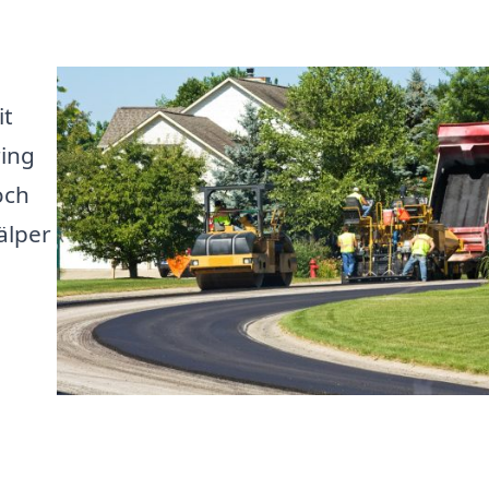
it
ring
och
jälper