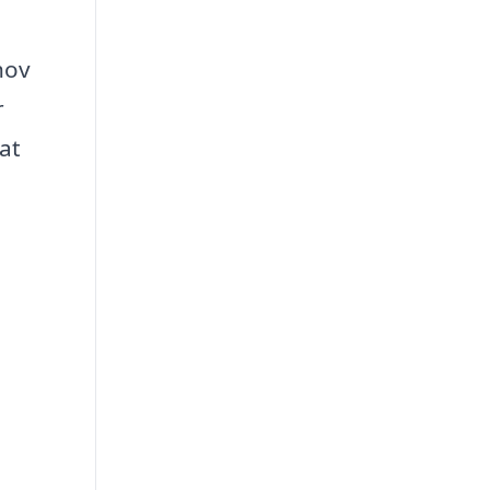
hov
r
at