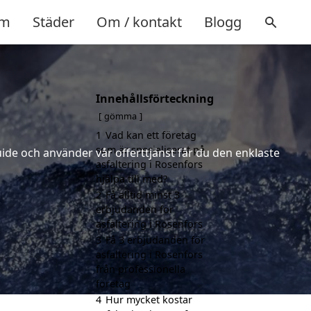
m
Städer
Om / kontakt
Blogg
Innehållsförteckning
gömma
1
Vad kan ett företag
som är specialiserat på
uide och använder vår offerttjänst får du den enklaste
asfaltering i Rosenfors
hjälpa till med?
2
Få alltid minst 3
erbjudanden för
asfaltering i Rosenfors
3
Få 3 erbjudanden för
asfaltering i Rosenfors
från professionella
företag
4
Hur mycket kostar