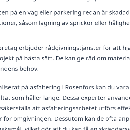
en på en väg eller parkering redan är skadad
tioner, såsom lagning av sprickor eller hålighe
etag erbjuder rådgivningstjänster för att hj
rojekt på bästa sätt. De kan ge råd om material
undens behov.
liserat på asfaltering i Rosenfors kan du vara
sultat som håller länge. Dessa experter använd
äkerställa att asfalteringsarbetet utförs effek
ar för omgivningen. Dessutom kan de ofta an
nskemål, vilket gör att du kan få en skräddars