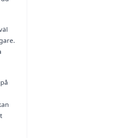
väl
ngare.
a
 på
kan
t