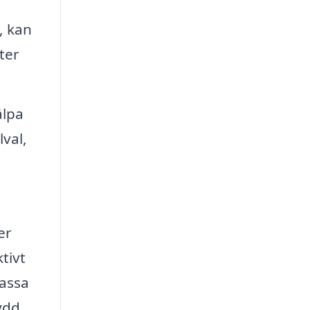
, kan
ter
älpa
val,
er
tivt
passa
ydd