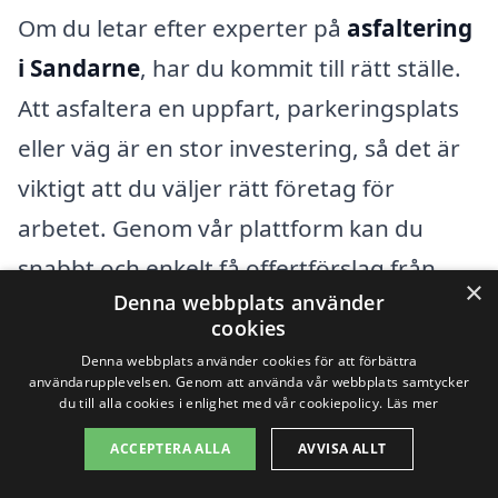
Om du letar efter experter på
asfaltering
i Sandarne
, har du kommit till rätt ställe.
Att asfaltera en uppfart, parkeringsplats
eller väg är en stor investering, så det är
viktigt att du väljer rätt företag för
arbetet. Genom vår plattform kan du
snabbt och enkelt få offertförslag från
×
Denna webbplats använder
olika professionella inom asfaltering. Vi
cookies
hjälper dig att jämföra priser och kvalitet,
Denna webbplats använder cookies för att förbättra
användarupplevelsen. Genom att använda vår webbplats samtycker
så att du kan göra ett informerat beslut.
du till alla cookies i enlighet med vår cookiepolicy.
Läs mer
ACCEPTERA ALLA
AVVISA ALLT
Men kanske behöver du också överväga