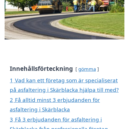
Innehållsförteckning
gömma
1
Vad kan ett företag som är specialiserat
på asfaltering i Skärblacka hjälpa till med?
2
Få alltid minst 3 erbjudanden för
asfaltering i Skärblacka
3
Få 3 erbjudanden för asfaltering i
Skärblacka från professionella företag