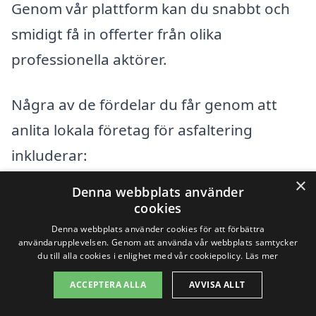
Genom vår plattform kan du snabbt och
smidigt få in offerter från olika
professionella aktörer.
Några av de fördelar du får genom att
anlita lokala företag för asfaltering
inkluderar:
×
Denna webbplats använder
Snabbare hjälp och support
cookies
Denna webbplats använder cookies för att förbättra
Kännedom om lokala förhållanden och
användarupplevelsen. Genom att använda vår webbplats samtycker
du till alla cookies i enlighet med vår cookiepolicy.
Läs mer
krav
ACCEPTERA ALLA
AVVISA ALLT
Personlig service och anpassade