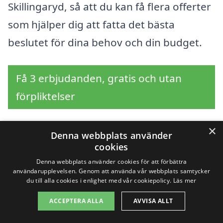
Skillingaryd, så att du kan få flera offerter
som hjälper dig att fatta det bästa
beslutet för dina behov och din budget.
Få 3 erbjudanden, gratis och utan
förpliktelser
×
Denna webbplats använder
Sök efter en
cookies
Denna webbplats använder cookies för att förbättra
professionell för
användarupplevelsen. Genom att använda vår webbplats samtycker
du till alla cookies i enlighet med vår cookiepolicy.
Läs mer
asfaltering i andra
ACCEPTERA ALLA
AVVISA ALLT
städer nära