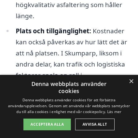
högkvalitativ asfaltering som håller
länge.
Plats och tillgänglighet:
Kostnader
kan också påverkas av hur lätt det är
att nå platsen. I Skumparp, liksom i
andra delar, kan trafik och logistiska
faktorer spela en roll i
×
Denna webbplats använder
prisberäkningen.
cookies
Denna webbplats använder cookies för att förbättra
För att få en rättvis och exakt prisuppgift
användarupplevelsen. Genom att använda vår webbplats samtycker
du till alla cookies i enlighet med vår cookiepolicy.
Läs mer
för asfaltering i Skumparp är det en bra
ACCEPTERA ALLA
AVVISA ALLT
idé att ta in flera offerter från olika