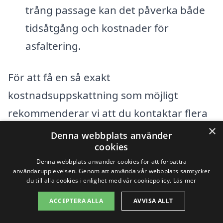
trång passage kan det påverka både
tidsåtgång och kostnader för
asfaltering.
För att få en så exakt
kostnadsuppskattning som möjligt
rekommenderar vi att du kontaktar flera
×
olika företag som specialiserar sig på
Denna webbplats använder
cookies
asfaltering i Söderby-Karl. Genom att
Denna webbplats använder cookies för att förbättra
begära offert från flera aktörer kan du
användarupplevelsen. Genom att använda vår webbplats samtycker
du till alla cookies i enlighet med vår cookiepolicy.
Läs mer
jämföra priser och tjänster som erbjuds.
Detta ger dig en översikt över marknaden
ACCEPTERA ALLA
AVVISA ALLT
och hjälper dig att göra ett mer