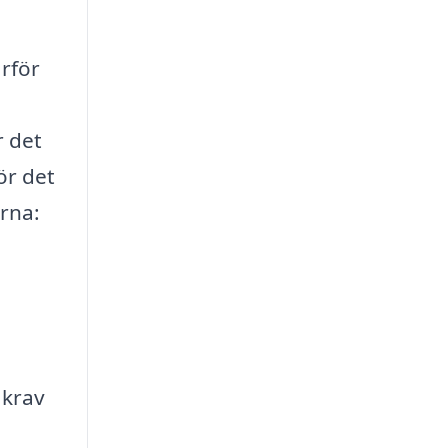
ärför
r det
ör det
arna:
 krav