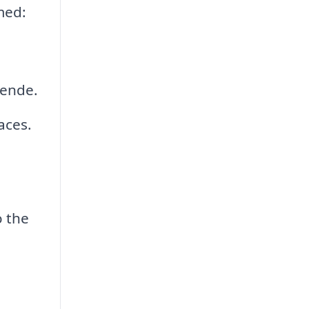
 med:
eende.
aces.
 the