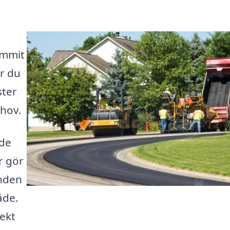
ommit
är du
ster
ehov.
nde
r gör
anden
åde.
jekt