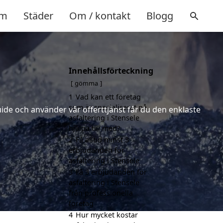
m
Städer
Om / kontakt
Blogg
Innehållsförteckning
gömma
1
Vad kan ett företag
som är specialiserat på
uide och använder vår offerttjänst får du den enklaste
asfaltering i Stensele
hjälpa till med?
2
Få alltid minst 3
erbjudanden för
asfaltering i Stensele
3
Få 3 erbjudanden för
asfaltering i Stensele
från professionella
företag
4
Hur mycket kostar