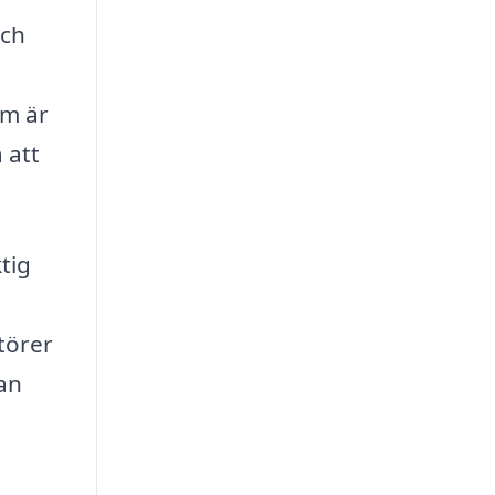
och
om är
 att
tig
törer
kan