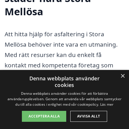
Mellösa
Att hitta hjälp för asfaltering i Stora
Mellösa behöver inte vara en utmaning.
Med rätt resurser kan du enkelt få
kontakt med kompetenta företag som
×
erbjuder asfalteringstjänster. Oavsett om
Denna webbplats använder
cookies
du behöver en ny uppfart, asfaltering av
Denna webbplats använder cookies för att förbättra
en parkering eller reparation av ett
användarupplevelsen. Genom att använda vår webbplats samtycker
du till alla cookies i enlighet med vår cookiepolicy.
Läs mer
vägyta, finns det flera alternativ för att få
jobbet gjort på ett professionellt sätt.
ACCEPTERA ALLA
AVVISA ALLT