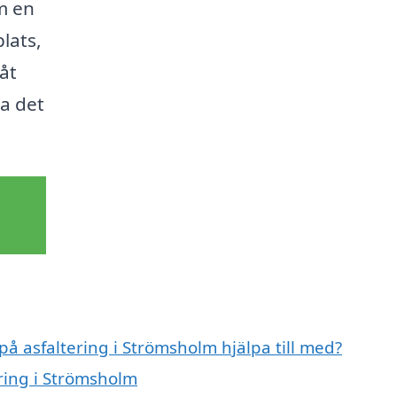
m en
lats,
Låt
ra det
på asfaltering i Strömsholm hjälpa till med?
ering i Strömsholm