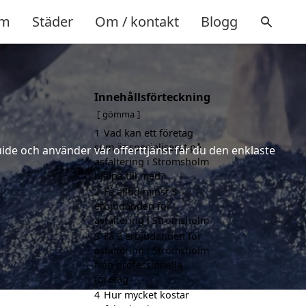
m
Städer
Om / kontakt
Blogg
Innehållsförteckning
gömma
1
Vad kan ett företag
som är specialiserat på
uide och använder vår offerttjänst får du den enklaste
asfaltering i Strömsholm
hjälpa till med?
2
Få alltid minst 3
erbjudanden för
asfaltering i Strömsholm
3
Få 3 erbjudanden för
asfaltering i Strömsholm
från professionella
företag
4
Hur mycket kostar