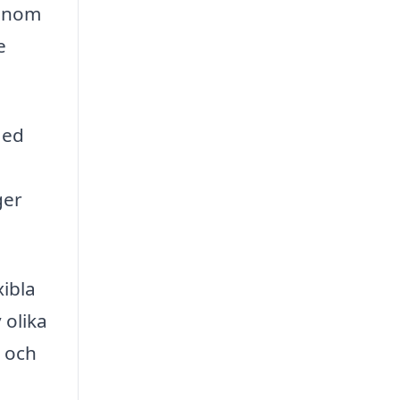
Genom
e
Med
ger
xibla
 olika
s och