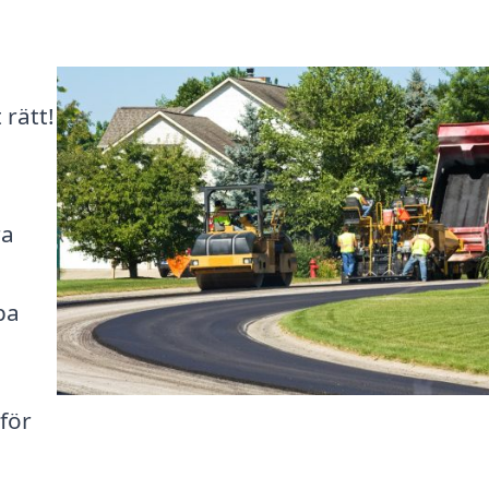
rätt!
ra
pa
för