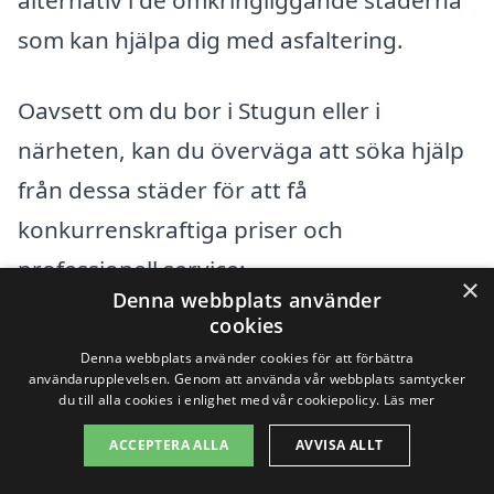
alternativ i de omkringliggande städerna
som kan hjälpa dig med asfaltering.
Oavsett om du bor i Stugun eller i
närheten, kan du överväga att söka hjälp
från dessa städer för att få
konkurrenskraftiga priser och
professionell service:
×
Denna webbplats använder
cookies
Bräcke
Denna webbplats använder cookies för att förbättra
användarupplevelsen. Genom att använda vår webbplats samtycker
Krokom
du till alla cookies i enlighet med vår cookiepolicy.
Läs mer
Ånge
ACCEPTERA ALLA
AVVISA ALLT