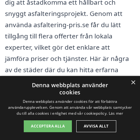
dig att åstadkomma ett hållbart och
snyggt asfalteringsprojekt. Genom att
använda asfaltering-pris.se får du lätt
tillgång till flera offerter från lokala
experter, vilket gör det enklare att
jämföra priser och tjänster. Här är några
av de städer där du kan hitta erfarna
asfalteringsföretag, och som är nära
×
Denna webbplats använder
Sunnansjö:
cookies
Denna webbplats använder cookies för att förbättra
användarupplevelsen. Genom att använda vår webbplats samtycker
Ludvika
du till alla cookies i enlighet med vår cookiepolicy.
Läs mer
Smedjebacken
ACCEPTERA ALLA
AVVISA ALLT