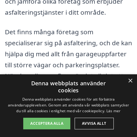
och jämföra olika företag som erbjuder
asfalteringstjänster i ditt område.
Det finns många företag som
specialiserar sig på asfaltering, och de kan
hjälpa dig med allt från garageuppfarter
till större vägar och parkeringsplatser.
När du anlitar en firma är det viktigt att
×
Denna webbplats använder
tänka på:
cookies
Denna webbplats använder cookies för att förbättra
Erfarenhet och kompetens hos
användarupplevelsen. Genom att använda vår webbplats samtycker
du till alla cookies i enlighet med vår cookiepolicy.
Läs mer
företaget
ACCEPTERA ALLA
AVVISA ALLT
Referenser från tidigare kunder