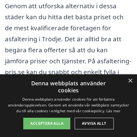
Genom att utforska alternativ i dessa
städer kan du hitta det bästa priset och
de mest kvalificerade företagen för
asfaltering i Trödje. Det är alltid bra att
begära flera offerter så att du kan
jämföra priser och tjänster. På asfaltering-
pris.se kan du snabbt och enkelt fylla i
×
dina behov och få svar från olika
Denna webbplats använder
cookies
leverantörer i området.
Denna webbplats använder cookies för att förbättra
användarupplevelsen. Genom att använda vår webbplats samtycker
du till alla cookies i enlighet med vår cookiepolicy.
Läs mer
Kom ihåg att kvalitet på utförandet är
avgörande när det kommer till
ACCEPTERA ALLA
AVVISA ALLT
asfaltering. Se till att de företag du