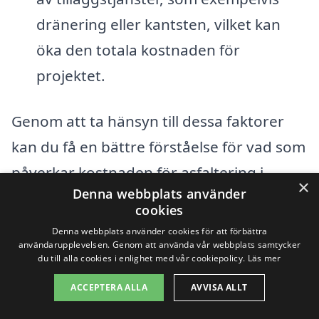
dränering eller kantsten, vilket kan
öka den totala kostnaden för
projektet.
Genom att ta hänsyn till dessa faktorer
kan du få en bättre förståelse för vad som
påverkar kostnaden för asfaltering i
×
Denna webbplats använder
Tygelsjö. Att jämföra flera företag och
cookies
deras offerter är ett bra sätt att hitta en
Denna webbplats använder cookies för att förbättra
användarupplevelsen. Genom att använda vår webbplats samtycker
pålitlig utförare som kan ge dig det bästa
du till alla cookies i enlighet med vår cookiepolicy.
Läs mer
priset för ditt projekt. Användasfälle av
ACCEPTERA ALLA
AVVISA ALLT
erbjudandet på asfaltering-pris.se