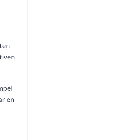
eten
tiven
empel
ar en