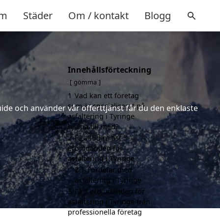
m
Städer
Om / kontakt
Blogg
Innehållsförteckning
gömma
1
Vad kan ett företag
som är specialiserat på
uide och använder vår offerttjänst får du den enklaste
asfaltering i Tyringe
hjälpa till med?
2
Få alltid minst 3
erbjudanden för
asfaltering i Tyringe
2.1
Fördelar med
asfaltering i Tyringe
3
Få 3 erbjudanden för
asfaltering i Tyringe från
professionella företag