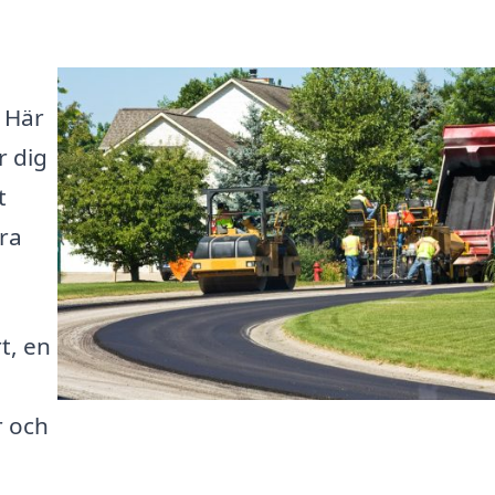
! Här
r dig
t
tra
t, en
r och