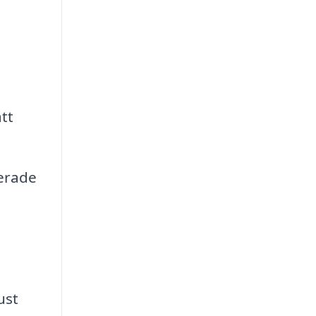
tt
terade
ust