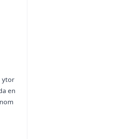
a ytor
uda en
Genom