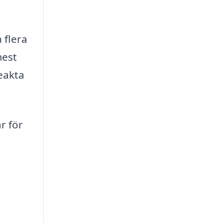
 flera
mest
beakta
r för