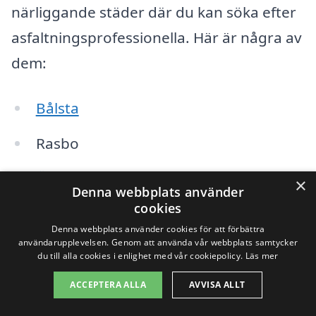
närliggande städer där du kan söka efter
asfaltningsprofessionella. Här är några av
dem:
Bålsta
Rasbo
Östervåla
×
Denna webbplats använder
cookies
Knivsta
Denna webbplats använder cookies för att förbättra
användarupplevelsen. Genom att använda vår webbplats samtycker
Heby
du till alla cookies i enlighet med vår cookiepolicy.
Läs mer
Gäddviken
ACCEPTERA ALLA
AVVISA ALLT