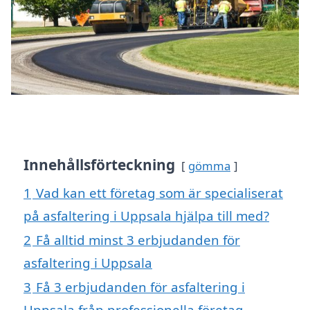
Innehållsförteckning
gömma
1
Vad kan ett företag som är specialiserat
på asfaltering i Uppsala hjälpa till med?
2
Få alltid minst 3 erbjudanden för
asfaltering i Uppsala
3
Få 3 erbjudanden för asfaltering i
Uppsala från professionella företag