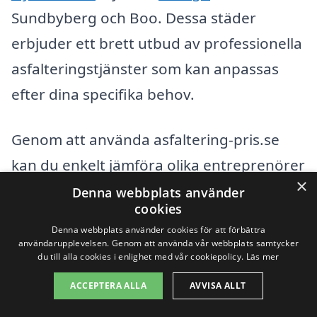
Sundbyberg och Boo. Dessa städer
erbjuder ett brett utbud av professionella
asfalteringstjänster som kan anpassas
efter dina specifika behov.
Genom att använda asfaltering-pris.se
kan du enkelt jämföra olika entreprenörer
×
som är verksamma i regionen. Här är
Denna webbplats använder
cookies
några steg för att hjälpa dig på vägen:
Denna webbplats använder cookies för att förbättra
användarupplevelsen. Genom att använda vår webbplats samtycker
du till alla cookies i enlighet med vår cookiepolicy.
Läs mer
Beskriv ditt projekt:
När du anger
detaljer om din asfalteringsuppgift,
ACCEPTERA ALLA
AVVISA ALLT
hjälper det företagen att ge ett mer