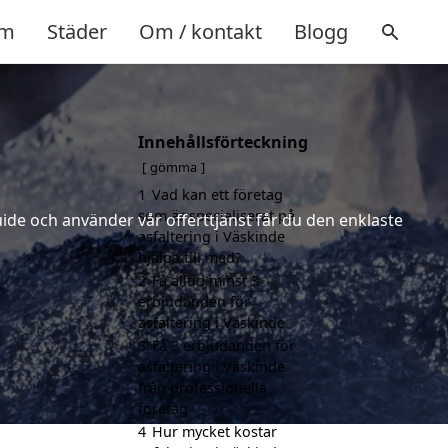
m
Städer
Om / kontakt
Blogg
Innehållsförteckning
gömma
1
Vad kan ett företag
som är specialiserat på
uide och använder vår offerttjänst får du den enklaste
asfaltering i Väskinde
hjälpa till med?
2
Få alltid minst 3
erbjudanden för
asfaltering i Väskinde
3
Få 3 erbjudanden för
asfaltering i Väskinde
från professionella
företag
4
Hur mycket kostar