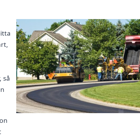
itta
rt,
, så
an
ion
t