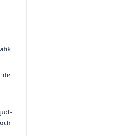
afik
ande
bjuda
 och