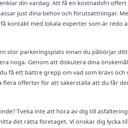
nklar din vardag. Att få en kostnadsfri offert
m passar just dina behov och förutsättningar. M
t få kontakt med lokala experter som är redo a
en stor parkeringsplats innan du påbörjar ditt
lanera noga. Genom att diskutera dina önskemå
u få ett bättre grepp om vad som krävs och v
 flera offerter för att säkerställa att du får de
inde? Tveka inte att höra av dig till asfaltering
itta det rätta företaget. Vi önskar dig lycka ti