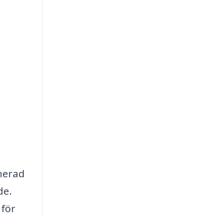
nerad
de.
 för