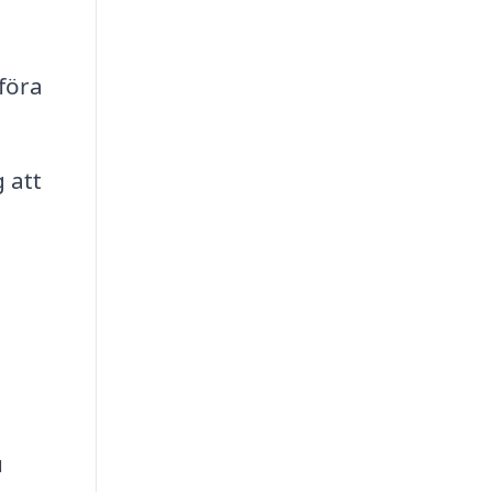
mföra
 att
u