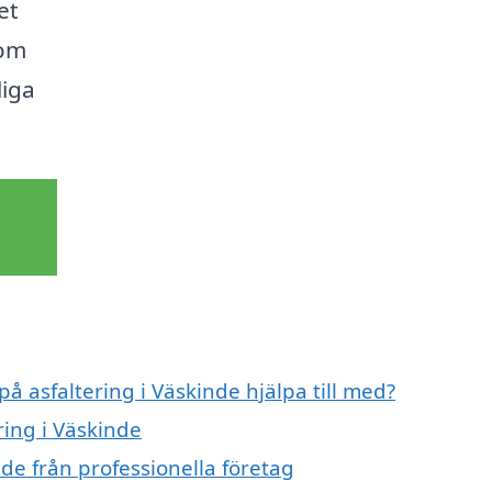
et
nom
liga
på asfaltering i Väskinde hjälpa till med?
ring i Väskinde
nde från professionella företag