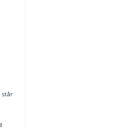
 står
l