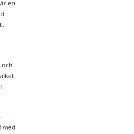
 är en
ed
tt
l och
ilket
n
-
ll med